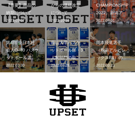
【重要】商品の
からの価格改定
CHAMPIONSHIP
納期について
について
2022、新潟ア...
2023.03.07
2022.10.26
2022.04.01
第4回 全日本社
南山大学バスケ
岡本飛竜選手
会人O−40 バスケ
ットボール部・3
（新潟アルビレ
ットボール選...
人制部門の取...
ックスBB）の...
2022.03.30
2022.03.28
2022.03.23