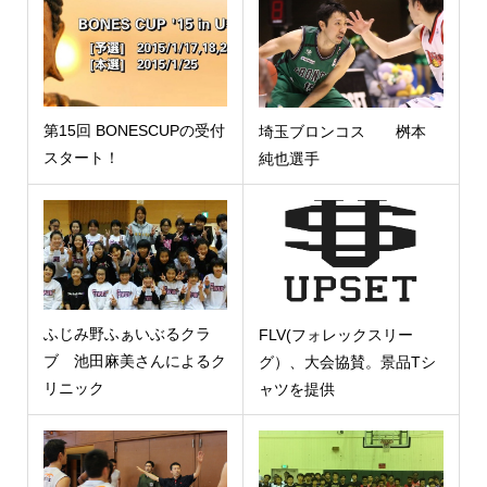
第15回 BONESCUPの受付
埼玉ブロンコス 桝本
スタート！
純也選手
ふじみ野ふぁいぶるクラ
FLV(フォレックスリー
ブ 池田麻美さんによるク
グ）、大会協賛。景品Tシ
リニック
ャツを提供