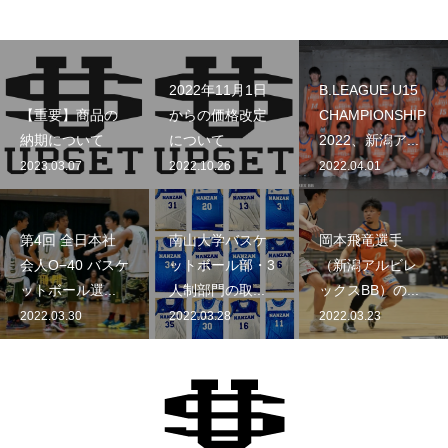
2022年11月1日
B.LEAGUE U15
【重要】商品の
からの価格改定
CHAMPIONSHIP
納期について
について
2022、新潟ア...
2023.03.07
2022.10.26
2022.04.01
第4回 全日本社
南山大学バスケ
岡本飛竜選手
会人O−40 バスケ
ットボール部・3
（新潟アルビレ
ットボール選...
人制部門の取...
ックスBB）の...
2022.03.30
2022.03.28
2022.03.23