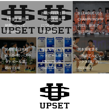
2022年11月1日
B.LEAGUE U15
【重要】商品の
からの価格改定
CHAMPIONSHIP
納期について
について
2022、新潟ア...
2023.03.07
2022.10.26
2022.04.01
第4回 全日本社
南山大学バスケ
岡本飛竜選手
会人O−40 バスケ
ットボール部・3
（新潟アルビレ
ットボール選...
人制部門の取...
ックスBB）の...
2022.03.30
2022.03.28
2022.03.23