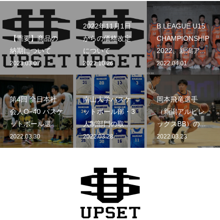
2022年11月1日
B.LEAGUE U15
【重要】商品の
からの価格改定
CHAMPIONSHIP
納期について
について
2022、新潟ア...
2023.03.07
2022.10.26
2022.04.01
第4回 全日本社
南山大学バスケ
岡本飛竜選手
会人O−40 バスケ
ットボール部・3
（新潟アルビレ
ットボール選...
人制部門の取...
ックスBB）の...
2022.03.30
2022.03.28
2022.03.23