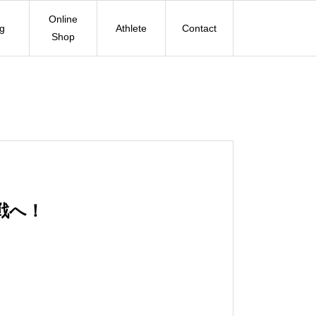
Online
og
Athlete
Contact
Shop
戦へ！