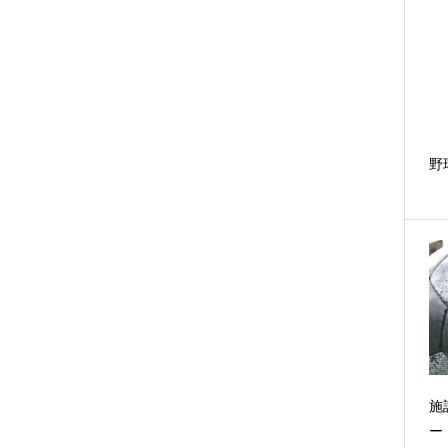
野
施
ー