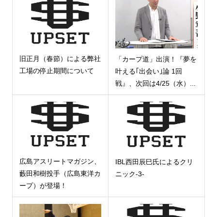
旧正月（春節）による弊社
「カープ道」出演！『夢を
工場の停止期間について
叶える｢出会い｣論 1回
戦』、次回は4/25（水）...
広島アスリートマガジン、
IBL西田辰巳氏によるクリ
藪田和樹投手（広島東洋カ
ニック-3-
ープ）が登場！