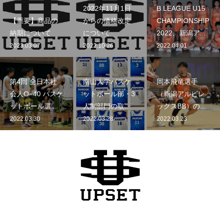
2022年11月1日
B.LEAGUE U15
【重要】商品の
からの価格改定
CHAMPIONSHIP
納期について
について
2022、新潟ア...
2023.03.07
2022.10.26
2022.04.01
第4回 全日本社
南山大学バスケ
岡本飛竜選手
会人O−40 バスケ
ットボール部・3
（新潟アルビレ
ットボール選...
人制部門の取...
ックスBB）の...
2022.03.30
2022.03.28
2022.03.23