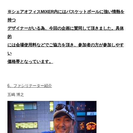
※シェアオフィスMIXER内にはバスケットボールに強い情熱を
持つ
デザイナーがいる為、今回の企画に賛同して頂きました。具体
的
には会場使用料などでご協力を頂き、参加者の方が参加しやす
い
価格帯となっています。
6、ファシリテーター紹介
五嶋 博之