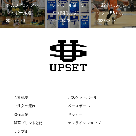
会人O−40 バスケ
ットボール部・3
（新潟アルビレ
ットボール選...
人制部門の取...
ックスBB）の...
2022.03.30
2022.03.28
2022.03.23
会社概要
バスケットボール
ご注文の流れ
ベースボール
取扱店舗
サッカー
昇華プリントとは
オンラインショップ
サンプル