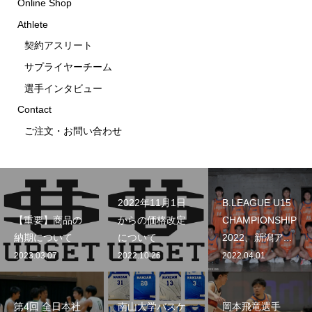
Online Shop
Athlete
契約アスリート
サプライヤーチーム
選手インタビュー
Contact
ご注文・お問い合わせ
2022年11月1日
B.LEAGUE U15
【重要】商品の
からの価格改定
CHAMPIONSHIP
納期について
について
2022、新潟ア...
2023.03.07
2022.10.26
2022.04.01
第4回 全日本社
南山大学バスケ
岡本飛竜選手