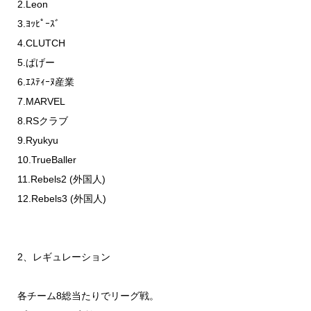
2.Leon
3.ﾖｯﾋﾟｰｽﾞ
4.CLUTCH
5.ぱげー
6.ｴｽﾃｨｰﾇ産業
7.MARVEL
8.RSクラブ
9.Ryukyu
10.TrueBaller
11.Rebels2 (外国人)
12.Rebels3 (外国人)
2、レギュレーション
各チーム8総当たりでリーグ戦。