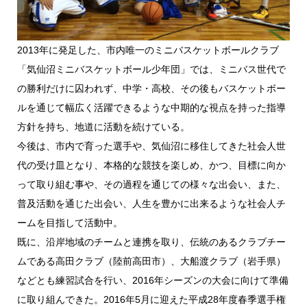
2013年に発足した、市内唯一のミニバスケットボールクラブ
「気仙沼ミニバスケットボール少年団」では、ミニバス世代で
の勝利だけに囚われず、中学・高校、その後もバスケットボー
ルを通じて幅広く活躍できるような中期的な視点を持った指導
方針を持ち、地道に活動を続けている。
今後は、市内で育った選手や、気仙沼に移住してきた社会人世
代の受け皿となり、本格的な競技を楽しめ、かつ、目標に向か
って取り組む事や、その過程を通じての様々な出会い、また、
普及活動を通じた出会い、人生を豊かに出来るような社会人チ
ームを目指して活動中。
既に、沿岸地域のチームと連携を取り、伝統のあるクラブチー
ムである高田クラブ（陸前高田市）、大船渡クラブ（岩手県）
などとも練習試合を行い、2016年シーズンの大会に向けて準備
に取り組んできた。2016年5月に迎えた平成28年度春季選手権