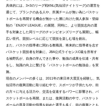
具体的には、3×3のリーグ戦KNL(気仙沼ナイトリーグ)の運営を
通じて、ブランクのある人や、所属チームが無い為にバスケッ
トボールを再開する機会が無かった層に向けた個人参加・登録
制の「ENJOY LEAGUE」の展開、同時に、より競技志向の選
手を対象とした同リーグのチャンピオンズリーグも展開し、幅
広い世代、競技レベルに応じて競技を楽しむ場を創出。
また、バスケの指導者に関わる教職員、将来的に指導者を志す
バスケット競技者を対象に、JBA公式ライセンスC級を所有す
る袖野氏が、自身の学んできた事や、勉強の成果を伝達・共有
をし、知識の向上に繫げる「バスケットボールの勉強会」を実
施。
現在のメンバーの多くは、2011年の東日本大震災を経験し、気
仙沼市の復興活動に取り組む中で、スポーツが子供たちや、街
の方々に与える活力や、交流を促進するパワーに影響され、バ
スケットボールを再開、または、復興活動の中で、バスケット
ボールの普及活動や指導を始めた選手も多く、街の復興ととも