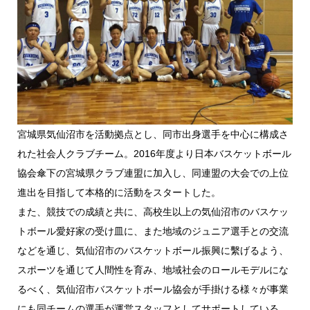
宮城県気仙沼市を活動拠点とし、同市出身選手を中心に構成さ
れた社会人クラブチーム。2016年度より日本バスケットボール
協会傘下の宮城県クラブ連盟に加入し、同連盟の大会での上位
進出を目指して本格的に活動をスタートした。
また、競技での成績と共に、高校生以上の気仙沼市のバスケッ
トボール愛好家の受け皿に、また地域のジュニア選手との交流
などを通じ、気仙沼市のバスケットボール振興に繫げるよう、
スポーツを通じて人間性を育み、地域社会のロールモデルにな
るべく、気仙沼市バスケットボール協会が手掛ける様々が事業
にも同チームの選手が運営スタッフとしてサポートしている。