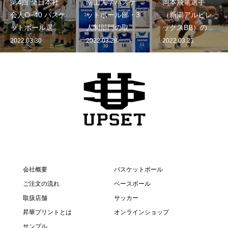
第4回 全日本社
南山大学バスケ
岡本飛竜選手
会人O−40 バスケ
ットボール部・3
（新潟アルビレ
ットボール選...
人制部門の取...
ックスBB）の...
2022.03.30
2022.03.28
2022.03.23
会社概要
バスケットボール
ご注文の流れ
ベースボール
取扱店舗
サッカー
昇華プリントとは
オンラインショップ
サンプル