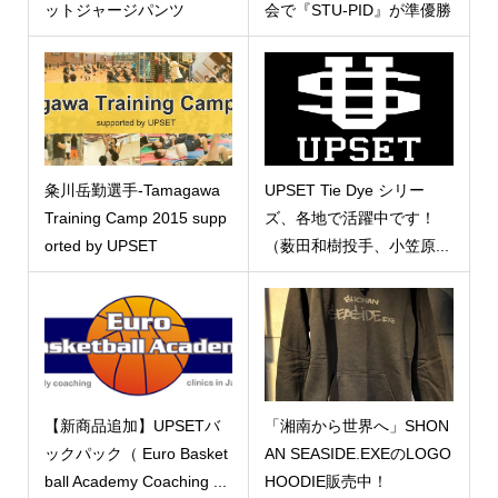
ットジャージパンツ
会で『STU-PID』が準優勝
粂川岳勤選手‐Tamagawa
UPSET Tie Dye シリー
Training Camp 2015 supp
ズ、各地で活躍中です！
orted by UPSET
（薮田和樹投手、小笠原...
【新商品追加】UPSETバ
「湘南から世界へ」SHON
ックパック（ Euro Basket
AN SEASIDE.EXEのLOGO
ball Academy Coaching ...
HOODIE販売中！