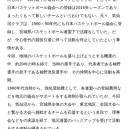
日本バスケットボール協会への登録は2016年シーズンであり、
まったくもって新しいチームというわけでもない。元々、気仙
沼クラブは、1980～90年代にも日本バスケットボール協会に登
録し、宮城県バスケットボール連盟下で活躍をしていた。だ
が、中心世代の競技引退に伴って活動を停止していたという事
情がある。
今回、地域のバスケットボールを盛り上げようとする機運の
中、約20年の時を経て、当時の選手であり、代表者である袖野
選手の息子である袖野洸良選手や、その仲間を中心に活動を再
開。
1980年代当時から、強化奨励費として、各連盟への登録費用な
どを地元の協会がサポートをする体制が取られていたが、今回
も、気仙沼から、宮城県全体の大会や、東北地区、全国大会へ
と繋がる大会へ挑戦するチームを応援するという名目で、理事
会などをの承認を経て、地元連盟のバックアップを受けて活動
をする体制が継承されている。